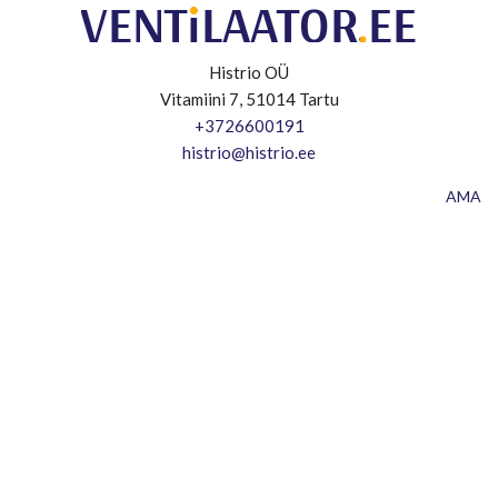
Histrio OÜ
Vitamiini 7, 51014 Tartu
+3726600191
histrio@histrio.ee
AMA