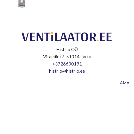
Histrio OÜ
Vitamiini 7, 51014 Tartu
+3726600191
histrio@histrio.ee
AMA