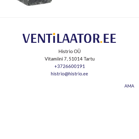
Histrio OÜ
Vitamiini 7, 51014 Tartu
+3726600191
histrio@histrio.ee
AMA