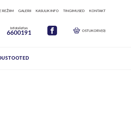
E REŽIIM
GALERII
KASULIK INFO
TINGIMUSED
KONTAKT
Infotelefon
OSTUKORV(0)
6600191
DUSTOOTED