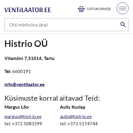
OSTUKORV(0)
Histrio OÜ
Vitamiini 7,51014, Tartu
Tel:
6600191
info@ventilaator.ee
Küsimuste korral aitavad Teid:
Margus Lõo
Aulis Kuslap
margus@histrio.ee
aulis@histrio.ee
tel: +372 5083599
tel: +372 5174744