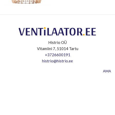
Histrio OÜ
Vitamiini 7, 51014 Tartu
+3726600191
histrio@histrio.ee
AMA