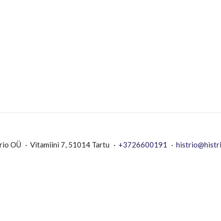
rio OÜ
Vitamiini 7, 51014 Tartu
+3726600191
histrio@histr