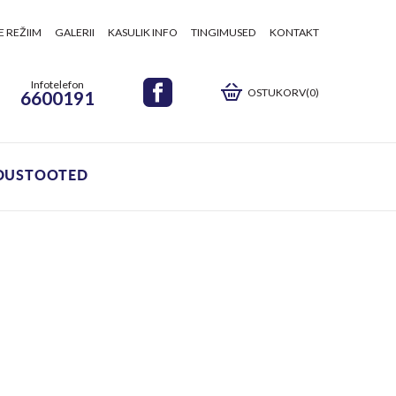
E REŽIIM
GALERII
KASULIK INFO
TINGIMUSED
KONTAKT
Infotelefon
OSTUKORV(0)
6600191
DUSTOOTED