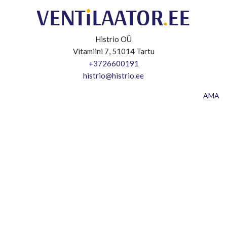
Histrio OÜ
Vitamiini 7, 51014 Tartu
+3726600191
histrio@histrio.ee
AMA