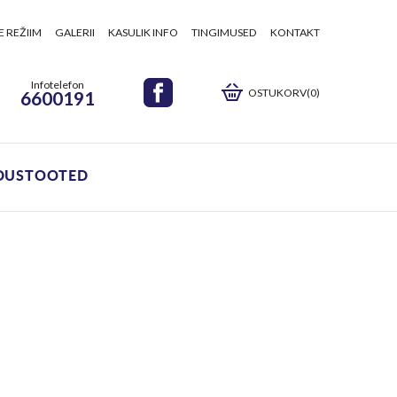
E REŽIIM
GALERII
KASULIK INFO
TINGIMUSED
KONTAKT
Infotelefon
OSTUKORV(0)
6600191
DUSTOOTED