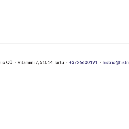
rio OÜ
Vitamiini 7, 51014 Tartu
+3726600191
histrio@histr