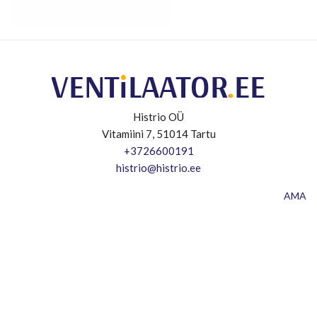
Histrio OÜ
Vitamiini 7, 51014 Tartu
+3726600191
histrio@histrio.ee
AMA