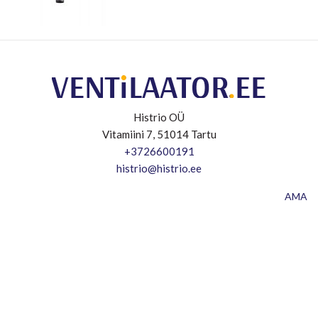
Histrio OÜ
Vitamiini 7, 51014 Tartu
+3726600191
histrio@histrio.ee
AMA