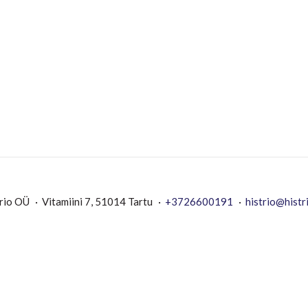
rio OÜ
Vitamiini 7, 51014 Tartu
+3726600191
histrio@histr