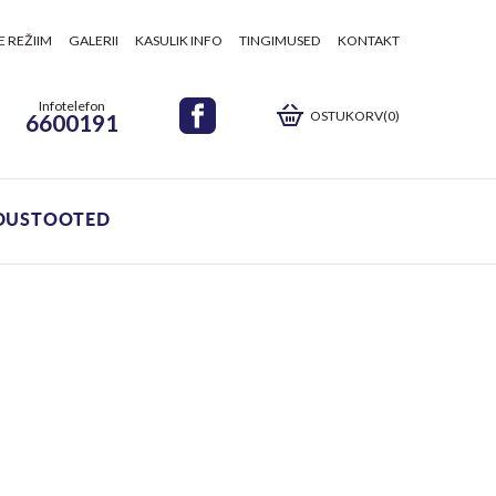
E REŽIIM
GALERII
KASULIK INFO
TINGIMUSED
KONTAKT
Infotelefon
OSTUKORV(0)
6600191
DUSTOOTED