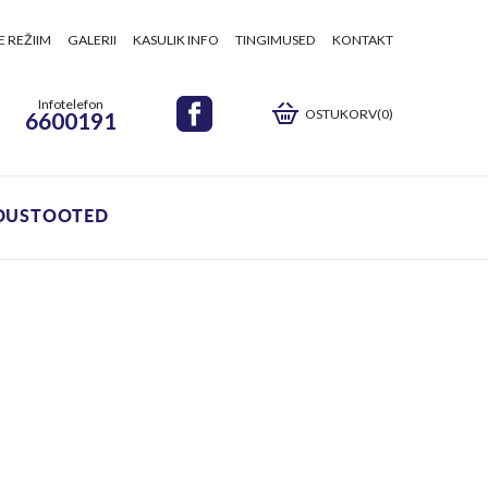
E REŽIIM
GALERII
KASULIK INFO
TINGIMUSED
KONTAKT
Infotelefon
OSTUKORV(0)
6600191
DUSTOOTED