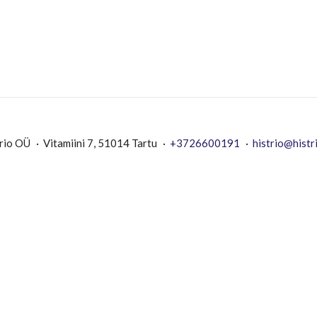
rio OÜ
Vitamiini 7, 51014 Tartu
+3726600191
histrio@histr