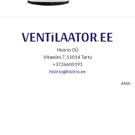
Histrio OÜ
Vitamiini 7, 51014 Tartu
+3726600191
histrio@histrio.ee
AMA