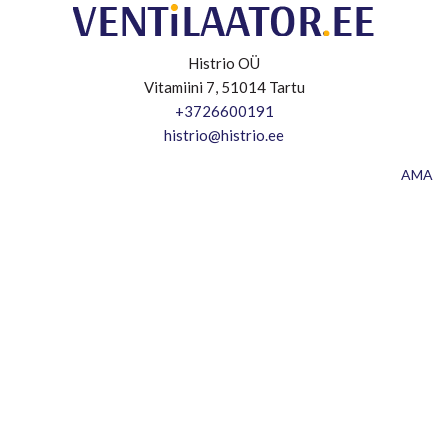
Histrio OÜ
Vitamiini 7, 51014 Tartu
+3726600191
histrio@histrio.ee
AMA