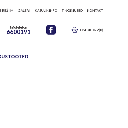
E REŽIIM
GALERII
KASULIK INFO
TINGIMUSED
KONTAKT
Infotelefon
OSTUKORV(0)
6600191
DUSTOOTED