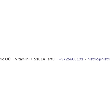
rio OÜ
Vitamiini 7, 51014 Tartu
+3726600191
histrio@histr