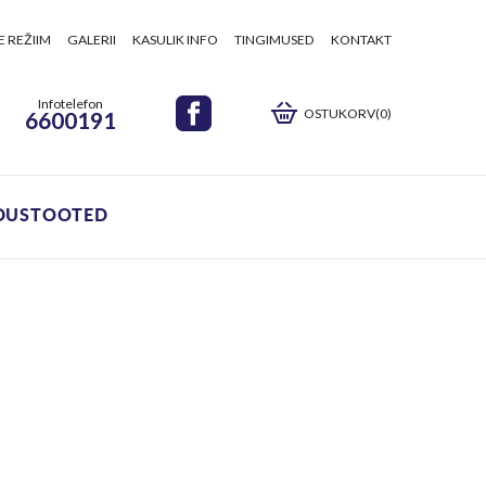
E REŽIIM
GALERII
KASULIK INFO
TINGIMUSED
KONTAKT
Infotelefon
OSTUKORV(0)
6600191
DUSTOOTED