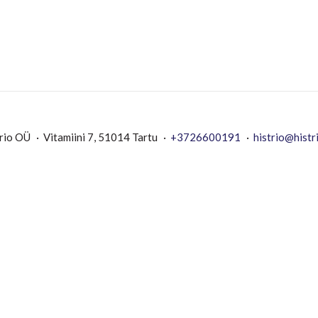
rio OÜ
Vitamiini 7, 51014 Tartu
+3726600191
histrio@histr