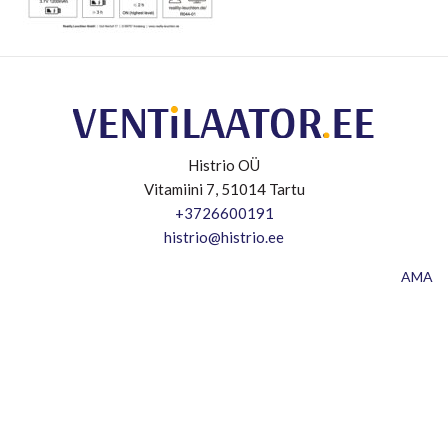
Histrio OÜ
Vitamiini 7, 51014 Tartu
+3726600191
histrio@histrio.ee
AMA