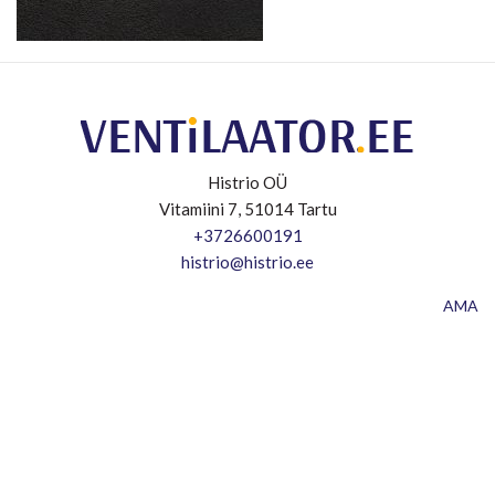
Histrio OÜ
Vitamiini 7, 51014 Tartu
+3726600191
histrio@histrio.ee
AMA