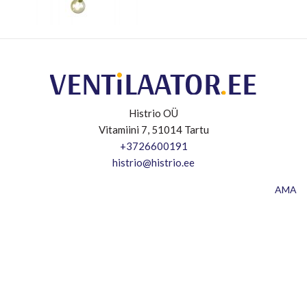
Histrio OÜ
Vitamiini 7, 51014 Tartu
+3726600191
histrio@histrio.ee
AMA