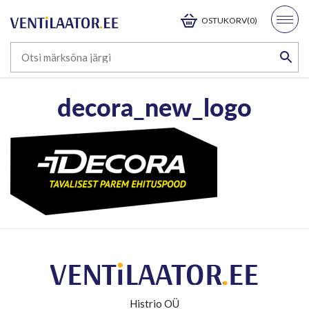
OSTUKORV(0)
decora_new_logo
Histrio OÜ