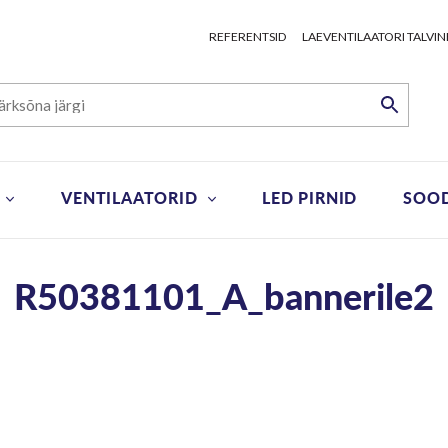
REFERENTSID
LAEVENTILAATORI TALVIN
VENTILAATORID
LED PIRNID
SOO
R50381101_A_bannerile2