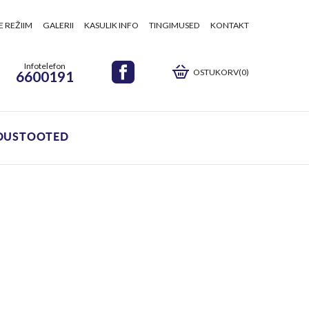
E REŽIIM
GALERII
KASULIK INFO
TINGIMUSED
KONTAKT
Infotelefon
OSTUKORV(0)
6600191
DUSTOOTED