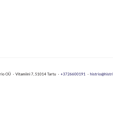
rio OÜ
Vitamiini 7, 51014 Tartu
+3726600191
histrio@histr