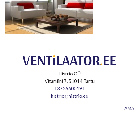
Histrio OÜ
Vitamiini 7, 51014 Tartu
+3726600191
histrio@histrio.ee
AMA