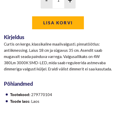
LISA KORVI
Kirjeldus
Curtis on kerge, klassikaline maalivalgusti. pinnatöötlus:
antiikmessing. Laius 18 cm ja sügavus 35 cm. Asendit saab
mugavalt seada painduva varrega. Valgusallikaks on 4W
380Lm 3000K SMD-LED, mida saab reguleerida astmevaba
dimmeriga valgusti küljel. Eraldi välist dimmerit ei saa kasutada.
Põhiandmed
Tootekood:
279770104
Toode laos:
Laos