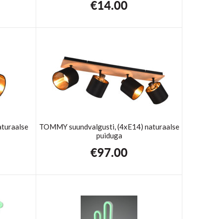
€
14.00
aturaalse
TOMMY suundvalgusti, (4xE14) naturaalse
puiduga
€
97.00