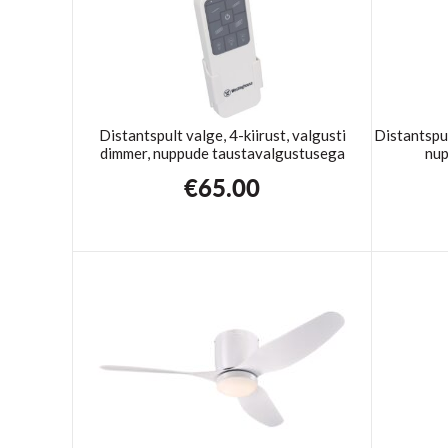
Distantspult valge, 4-kiirust, valgusti
Distantspul
dimmer, nuppude taustavalgustusega
nup
€
65.00