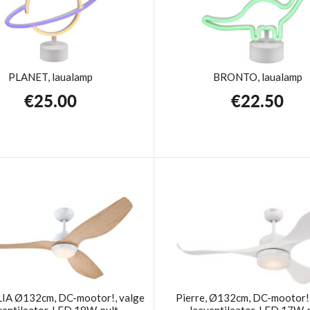
PLANET, laualamp
BRONTO, laualamp
€
25.00
€
22.50
A Ø132cm, DC-mootor!, valge
Pierre, Ø132cm, DC-mootor!,
ventilaator, LED 18W, pult
laeventilaator, LED 17W, 