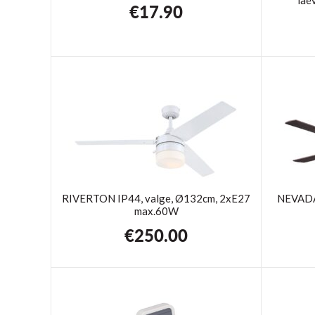
€
17.90
RIVERTON IP44, valge, Ø132cm, 2xE27
NEVADA 
max.60W
€
250.00