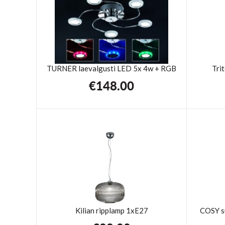
TURNER laevalgusti LED 5x 4w + RGB
Tri
€
148.00
Kilian ripplamp 1xE27
COSY s