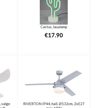
Cactus, laualamp
€
17.90
 valge
RIVERTON IP44, hall, Ø132cm, 2xE27
pult
max.60W