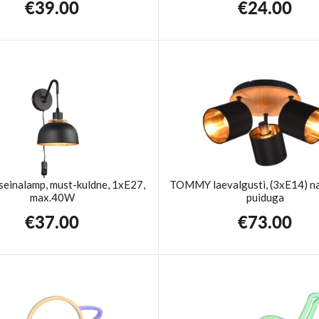
€
39.00
€
24.00
einalamp, must-kuldne, 1xE27,
TOMMY laevalgusti, (3xE14) n
max.40W
puiduga
€
37.00
€
73.00