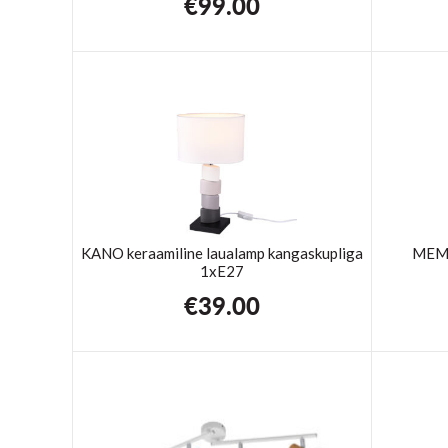
€
99.00
KANO keraamiline laualamp kangaskupliga
MEMP
1xE27
€
39.00