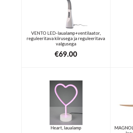
VENTO LED-laualamp+ventilaator,
reguleeritava kiirusega ja reguleeritava
valgusega
€
69.00
Heart, laualamp
MAGNOLI
lae