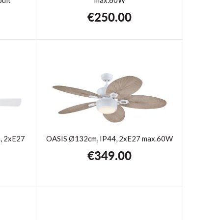
€
250.00
, 2xE27
OASIS Ø132cm, IP44, 2xE27 max.60W
€
349.00