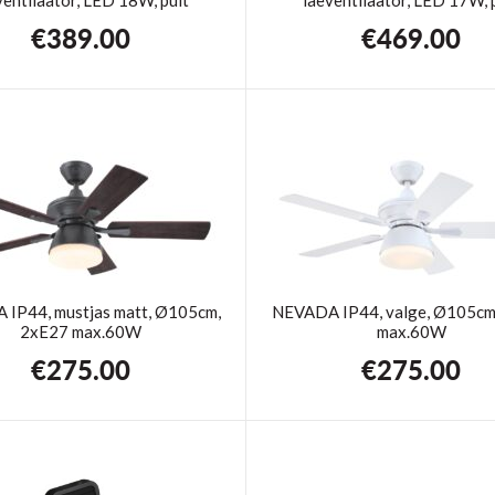
€
389.00
€
469.00
IP44, mustjas matt, Ø105cm,
NEVADA IP44, valge, Ø105cm
2xE27 max.60W
max.60W
€
275.00
€
275.00