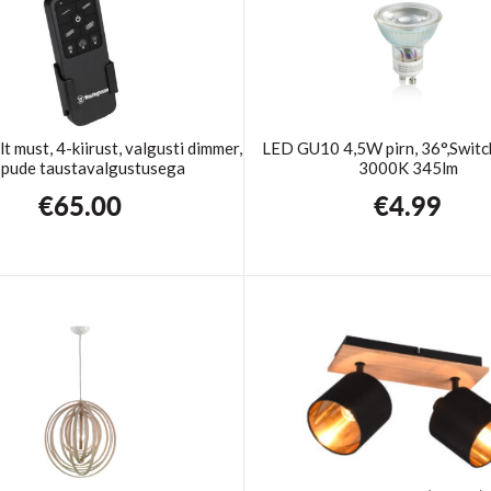
t must, 4-kiirust, valgusti dimmer,
LED GU10 4,5W pirn, 36°,Swit
pude taustavalgustusega
3000K 345lm
€
65.00
€
4.99