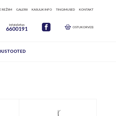
E REŽIIM
GALERII
KASULIK INFO
TINGIMUSED
KONTAKT
Infotelefon
OSTUKORV(0)
6600191
DUSTOOTED