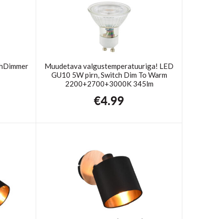
chDimmer
Muudetava valgustemperatuuriga! LED
GU10 5W pirn, Switch Dim To Warm
2200+2700+3000K 345lm
€
4.99