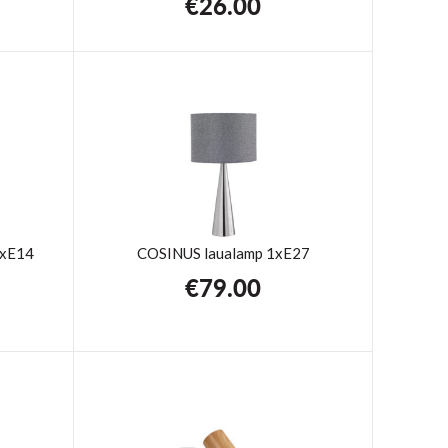
€
26.00
1xE14
COSINUS laualamp 1xE27
€
79.00