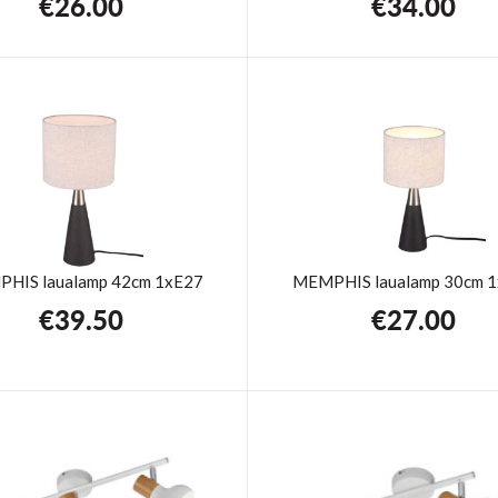
€
26.00
€
34.00
HIS laualamp 42cm 1xE27
MEMPHIS laualamp 30cm 
€
39.50
€
27.00