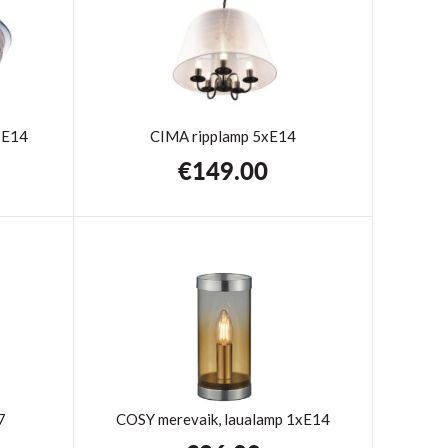
3xE14
CIMA ripplamp 5xE14
€
149.00
7
COSY merevaik, laualamp 1xE14