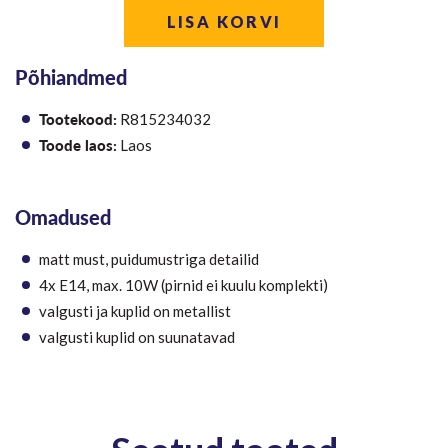
LISA KORVI
Põhiandmed
Tootekood:
R815234032
Toode laos:
Laos
Omadused
matt must, puidumustriga detailid
4x E14, max. 10W (pirnid ei kuulu komplekti)
valgusti ja kuplid on metallist
valgusti kuplid on suunatavad