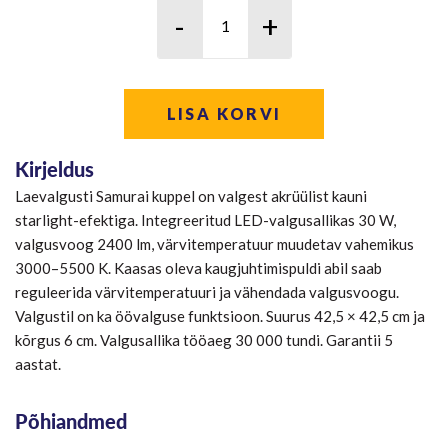
LISA KORVI
Kirjeldus
Laevalgusti Samurai kuppel on valgest akrüülist kauni
starlight-efektiga. Integreeritud LED-valgusallikas 30 W,
valgusvoog 2400 lm, värvitemperatuur muudetav vahemikus
3000–5500 K. Kaasas oleva kaugjuhtimispuldi abil saab
reguleerida värvitemperatuuri ja vähendada valgusvoogu.
Valgustil on ka öövalguse funktsioon. Suurus 42,5 × 42,5 cm ja
kõrgus 6 cm. Valgusallika tööaeg 30 000 tundi. Garantii 5
aastat.
Põhiandmed