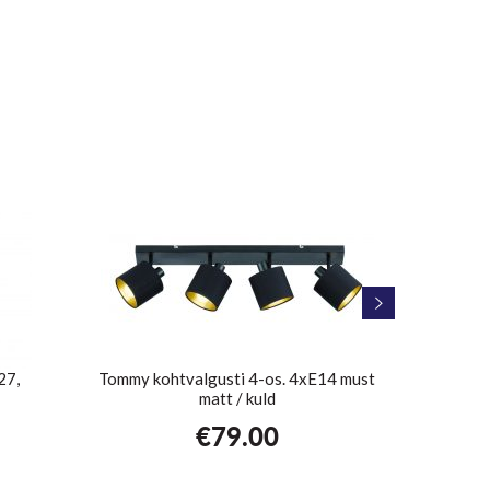
27,
Tommy kohtvalgusti 4-os. 4xE14 must
Laev
matt / kuld
€
79.00