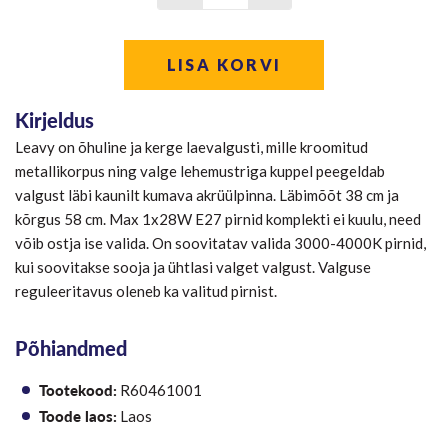
LISA KORVI
Kirjeldus
Leavy on õhuline ja kerge laevalgusti, mille kroomitud
metallikorpus ning valge lehemustriga kuppel peegeldab
valgust läbi kaunilt kumava akrüülpinna. Läbimõõt 38 cm ja
kõrgus 58 cm. Max 1x28W E27 pirnid komplekti ei kuulu, need
võib ostja ise valida. On soovitatav valida 3000-4000K pirnid,
kui soovitakse sooja ja ühtlasi valget valgust. Valguse
reguleeritavus oleneb ka valitud pirnist.
Põhiandmed
Tootekood:
R60461001
Toode laos:
Laos