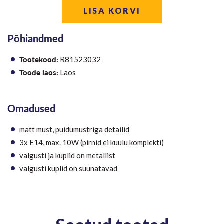
LISA KORVI
Põhiandmed
Tootekood:
R81523032
Toode laos:
Laos
Omadused
matt must, puidumustriga detailid
3x E14, max. 10W (pirnid ei kuulu komplekti)
valgusti ja kuplid on metallist
valgusti kuplid on suunatavad