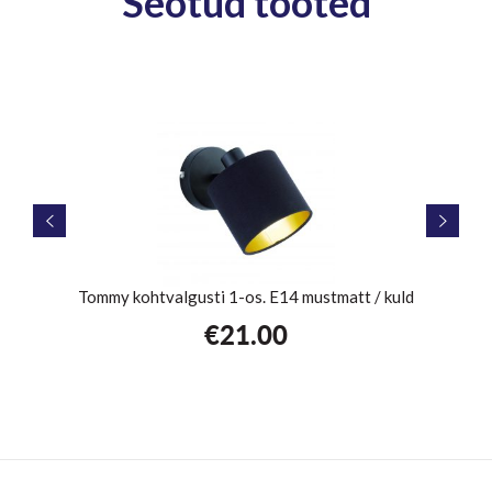
Seotud tooted
att
Tommy kohtvalgusti 1-os. E14 mustmatt / kuld
€
21.00