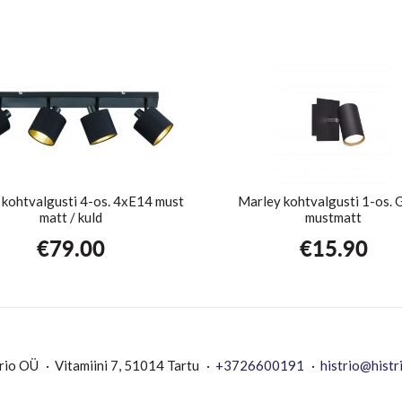
kohtvalgusti 4-os. 4xE14 must
Marley kohtvalgusti 1-os.
matt / kuld
mustmatt
€
79.00
€
15.90
rio OÜ
Vitamiini 7, 51014 Tartu
+3726600191
histrio@histr