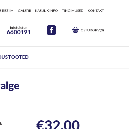
E REŽIIM
GALERII
KASULIK INFO
TINGIMUSED
KONTAKT
Infotelefon
OSTUKORV(0)
6600191
DUSTOOTED
valge
€
32.00
ik