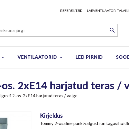
REFERENTSID
LAEVENTILAATORI TALVIN
VENTILAATORID
LED PIRNID
SOO
os. 2xE14 harjatud teras / 
gusti 2-os. 2xE14 harjatud teras / valge
Kirjeldus
Tommy 2-osaline punktvalgusti on tagasihoidl