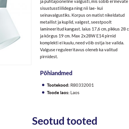
ja puhtajooneline valgusti, mis sobib erinevate
sisustusstiilidega ning nii lae- kui
seinavalgustiks. Korpus on matist nikeldatud
metallist ja kuplid, valgest, seestpoolt
lamineeritud kangast. laius 17,6 cm, pikkus 28 
ja kõrgus 19 cm. Max 2x28W E14 pirnid
komplekti ei kuulu, need võib ostja ise valida.
Valguse reguleeritavus oleneb ka valitud
pirnidest.
Põhiandmed
Tootekood:
R80332001
Toode laos:
Laos
Seotud tooted