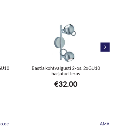
 GU10
Bastia kohtvalgusti 2-os. 2xGU10
Marley 
harjatud teras
€
32.00
io.ee
AMA