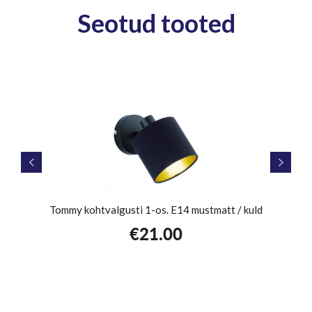
Seotud tooted
y
Tommy kohtvalgusti 1-os. E14 mustmatt / kuld
Koh
€
21.00