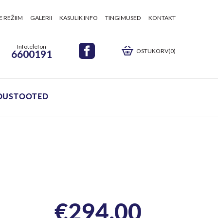
E REŽIIM
GALERII
KASULIK INFO
TINGIMUSED
KONTAKT
Infotelefon
OSTUKORV(0)
6600191
DUSTOOTED
€
294.00