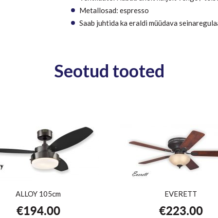
Metallosad: espresso
Saab juhtida ka eraldi müüdava seinaregula
Seotud tooted
ALLOY 105cm
EVERETT
€
194.00
€
223.00