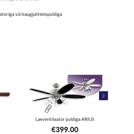
atoriga või kaugjuhtimispuldiga
Laeventilaator puldiga ARIUS
L
€
399.00