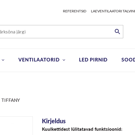
REFERENTSID
LAEVENTILAATORI TALVIN
VENTILAATORID
LED PIRNID
SOO
 TIFFANY
Kirjeldus
Kuulkettidest lülitatavad funktsioonid: