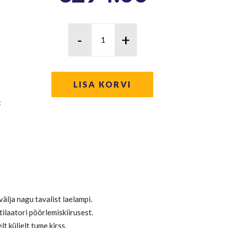
LISA KORVI
:
 välja nagu tavalist laelampi.
laatori pöörlemiskiirusest.
lt küljelt tume kirss.