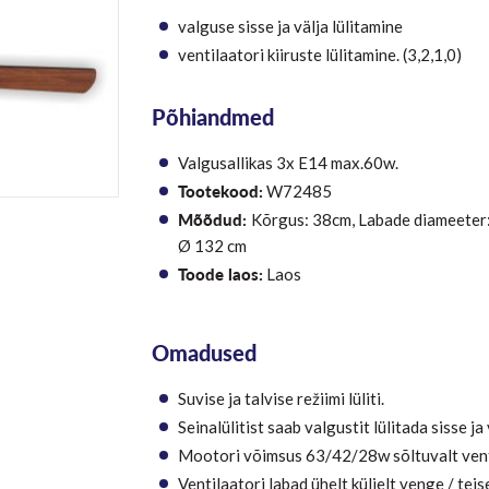
valguse sisse ja välja lülitamine
ventilaatori kiiruste lülitamine. (3,2,1,0)
Põhiandmed
Valgusallikas 3x E14 max.60w.
Tootekood:
W72485
Mõõdud:
Kõrgus: 38cm, Labade diameeter
Ø 132 cm
Toode laos:
Laos
Omadused
Suvise ja talvise režiimi lüliti.
Seinalülitist saab valgustit lülitada sisse ja
Mootori võimsus 63/42/28w sõltuvalt venti
Ventilaatori labad ühelt küljelt venge / teise