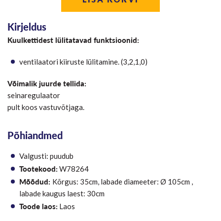
Kirjeldus
Kuulkettidest lülitatavad funktsioonid:
ventilaatori kiiruste lülitamine. (3,2,1,0)
Võimalik juurde tellida:
seinaregulaator
pult koos vastuvõtjaga.
Põhiandmed
Valgusti: puudub
Tootekood:
W78264
Mõõdud:
Kõrgus: 35cm, labade diameeter: Ø 105cm ,
labade kaugus laest: 30cm
Toode laos:
Laos