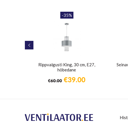
-35%
1 × E27,
Rippvalgusti King, 30 cm, E27,
Seina
hõbedane
Algne
Praegune
€
39.00
€
60.00
hind
hind
oli:
on:
€60.00.
€39.00.
Hist