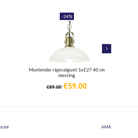
-34%
Montender rippvalgusti 1xE27 40 cm
Ripp
messing
Praegune
Algne
Praegune
€
59.00
ind
€
89.00
hind
hind
n:
oli:
on:
14.00.
€89.00.
€59.00.
io.ee
AMA