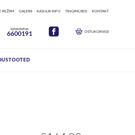
E REŽIIM
GALERII
KASULIK INFO
TINGIMUSED
KONTAKT
Infotelefon
OSTUKORV(0)
6600191
DUSTOOTED