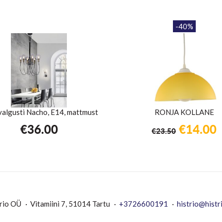
-40%
valgusti Nacho, E14, mattmust
RONJA KOLLANE
Algne
€
36.00
€
14.00
€
23.50
hind
h
oli:
o
€23.50.
€
rio OÜ
Vitamiini 7, 51014 Tartu
+3726600191
histrio@histr