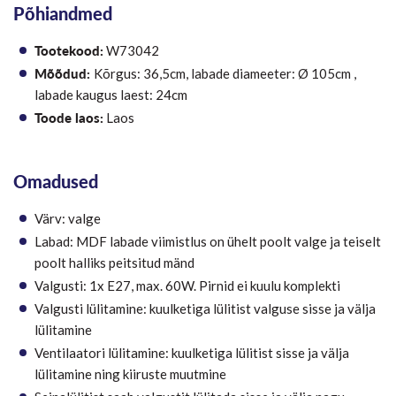
Põhiandmed
Tootekood:
W73042
Mõõdud:
Kõrgus: 36,5cm, labade diameeter: Ø 105cm ,
labade kaugus laest: 24cm
Toode laos:
Laos
Omadused
Värv: valge
Labad: MDF labade viimistlus on ühelt poolt valge ja teiselt
poolt halliks peitsitud mänd
Valgusti: 1x E27, max. 60W. Pirnid ei kuulu komplekti
Valgusti lülitamine: kuulketiga lülitist valguse sisse ja välja
lülitamine
Ventilaatori lülitamine: kuulketiga lülitist sisse ja välja
lülitamine ning kiiruste muutmine