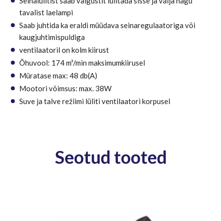
Seinalülitist saab valgustit lülitada sisse ja välja nagu
tavalist laelampi
Saab juhtida ka eraldi müüdava seinaregulaatoriga või
kaugjuhtimispuldiga
ventilaatoril on kolm kiirust
Õhuvool: 174 m³/min maksimumkiirusel
Müratase max: 48 db(A)
Mootori võimsus: max. 38W
Suve ja talve režiimi lüliti ventilaatori korpusel
Seotud tooted