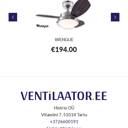
WENGUE
€
194.00
Histrio OÜ
Vitamiini 7, 51014 Tartu
+3726600191