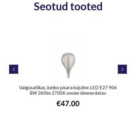
Seotud tooted
000K
Valgusallikas Jumbo pisara kujuline LED E27 906
Valg
8W 260lm 2700K smoke dimmerdatav
€
47.00