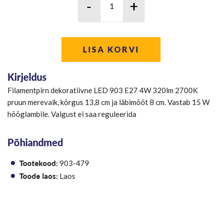
LISA KORVI
Kirjeldus
Filamentpirn dekoratiivne LED 903 E27 4W 320lm 2700K
pruun merevaik, kõrgus 13,8 cm ja läbimõõt 8 cm. Vastab 15 W
hõõglambile. Valgust ei saa reguleerida
Põhiandmed
Tootekood:
903-479
Toode laos:
Laos