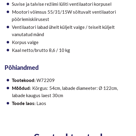
Suvise ja talvise režiimi lüliti ventilaatori korpusel
Mootori võimsus 55/31/15W sõltuvalt ventilaatori
pöörlemiskiirusest
Ventilaatori labad ühelt küljelt valge / teiselt küljelt
vanutatud mänd
Korpus valge
Kaal netto/brutto 8,6 / 10 kg
Põhiandmed
Tootekood:
W72209
Mõõdud:
Kõrgus: 54cm, labade diameeter: Ø 122cm,
labade kaugus laest 30cm
Toode laos:
Laos