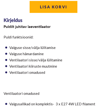
LISA KORVI
Kirjeldus
Puldilt juhitav laeventilaator
Puldi funktsioonid:
Valguse sisse/välja lülitamise
Valguse hämardamine
Ventilaatori sisse/välja lülitamine
Ventilaatori kiiruste muutmine
Ventilaatori omadused
Ventilaatori omadused
Valgusallikad on komplektis- 3 x E27 4W LED filament