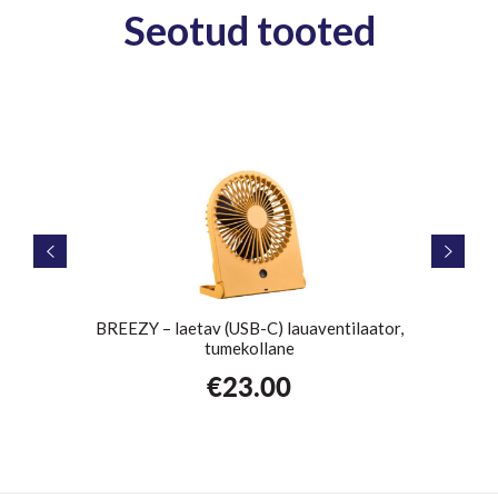
Seotud tooted
,
BREEZY – laetav (USB-C) lauaventilaator,
BRE
tumekollane
€
23.00