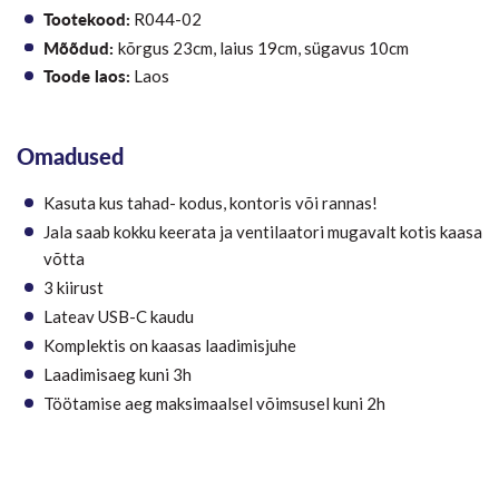
Tootekood:
R044-02
Mõõdud:
kõrgus 23cm, laius 19cm, sügavus 10cm
Toode laos:
Laos
Omadused
Kasuta kus tahad- kodus, kontoris või rannas!
Jala saab kokku keerata ja ventilaatori mugavalt kotis kaasa
võtta
3 kiirust
Lateav USB-C kaudu
Komplektis on kaasas laadimisjuhe
Laadimisaeg kuni 3h
Töötamise aeg maksimaalsel võimsusel kuni 2h