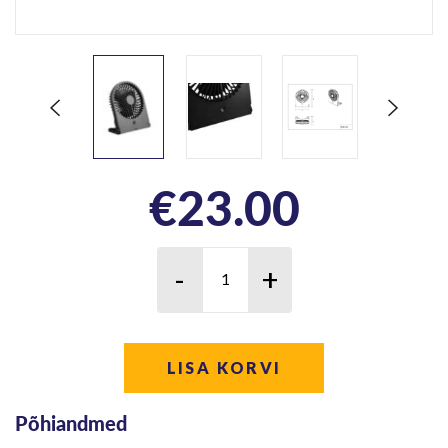
€
23.00
LISA KORVI
Põhiandmed