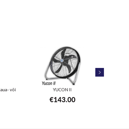
laua- või
YUCON II
BRE
l
€
143.00