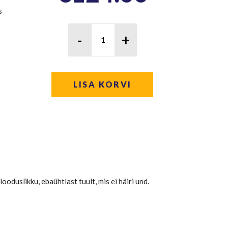
s
LISA KORVI
oduslikku, ebaühtlast tuult, mis ei häiri und.