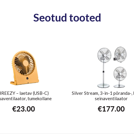
Seotud tooted
BREEZY – laetav (USB-C)
Silver Stream, 3-in-1 põranda-, 
uaventilaator, tumekollane
seinaventilaator
€
23.00
€
177.00