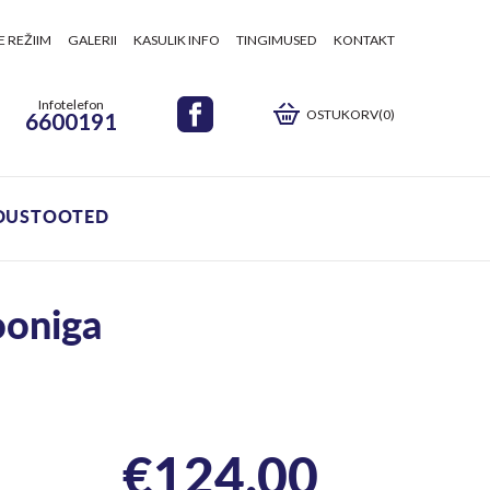
E REŽIIM
GALERII
KASULIK INFO
TINGIMUSED
KONTAKT
Infotelefon
OSTUKORV(0)
6600191
DUSTOOTED
ooniga
€
124.00