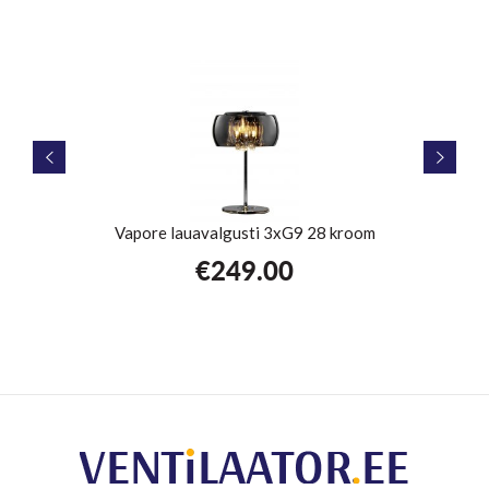
Vapore lauavalgusti 3xG9 28 kroom
Ma
€
249.00