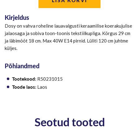
LISA KORVI
Kirjeldus
Dosy on vahva roheline lauavalgusti keraamilise koerakujulise
jalaosaga ja sobiva toon-toonis tekstiilkupliga. Kõrgus 29 cm
ja läbimõõt 18 cm. Max 40W E14 pirnid. Lüliti 120 cm juhtme
küljes.
Põhiandmed
Tootekood:
R50231015
Toode laos:
Laos
Seotud tooted