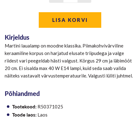
LISA KORVI
Kirjeldus
Martini laualamp on moodne klassika. Piimakohvivärviline
keraamiline korpus on harjatud elusate triipudega ja valge
riidest vari peegeldab hästi valgust. Kõrgus 29 cm ja läbimõõt
20 cm. Ei sisalda max 40 W E14 lampi, kuid seda saab valida
näiteks vastavalt värvustemperatuurile. Valgusti lüliti juhtmel.
Põhiandmed
Tootekood:
R50371025
Toode laos:
Laos