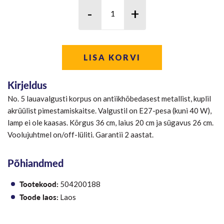
LISA KORVI
Kirjeldus
No. 5 lauavalgusti korpus on antiikhõbedasest metallist, kuplil
akrüülist pimestamiskaitse. Valgustil on E27-pesa (kuni 40 W),
lamp ei ole kaasas. Kõrgus 36 cm, laius 20 cm ja sügavus 26 cm.
Voolujuhtmel on/off-lüliti. Garantii 2 aastat.
Põhiandmed
Tootekood:
504200188
Toode laos:
Laos