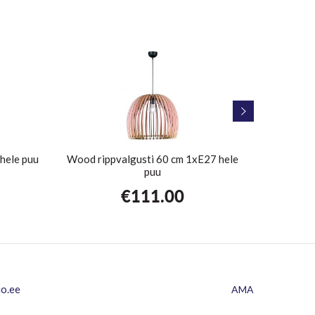
hele puu
Wood rippvalgusti 60 cm 1xE27 hele
Rippval
puu
€
111.00
io.ee
AMA