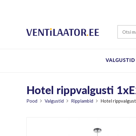
VALGUSTID
Hotel rippvalgusti 1x
Pood
Valgustid
Ripplambid
Hotel rippvalgus