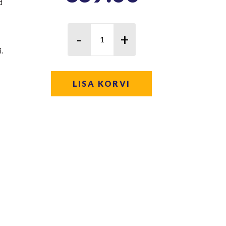
d
.
LISA KORVI