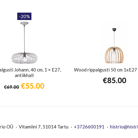
-20%
lgusti Johann, 40 cm, 1 × E27,
Wood rippalgusti 50 cm 1xE27 
antiikhall
€
85.00
Algne
Praegune
€
55.00
€
69.00
hind
hind
oli:
on:
€69.00.
€55.00.
rio OÜ
Vitamiini 7, 51014 Tartu
+3726600191
histrio@histr