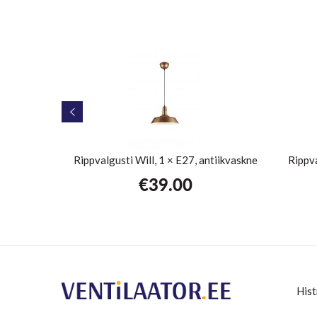
× E27
Rippvalgusti Will, 1 × E27, antiikvaskne
Rippva
€
39.00
Hist