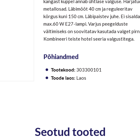
kangast kuppel annab ühtlase valguse. Harjatu
metallosad. Läbimõõt 40 cm ja reguleeritav
kõrgus kuni 150 cm. Läbipaistev juhe. Ei sisalda
max.60 W E27-lampi. Varjus peegelduste
vältimiseks on soovitatav kasutada valget pirni
Kombineeri teiste hotel seeria valgustitega.
Põhiandmed
Tootekood:
303300101
Toode laos:
Laos
Seotud tooted