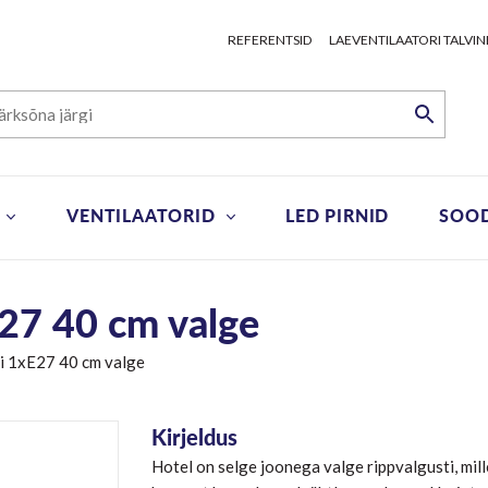
REFERENTSID
LAEVENTILAATORI TALVIN
VENTILAATORID
LED PIRNID
SOO
E27 40 cm valge
ti 1xE27 40 cm valge
Kirjeldus
Hotel on selge joonega valge rippvalgusti, mill