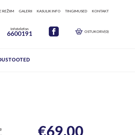
E REŽIIM
GALERII
KASULIK INFO
TINGIMUSED
KONTAKT
Infotelefon
OSTUKORV(0)
6600191
DUSTOOTED
€
69.00
e