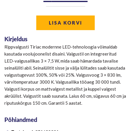
hind
hind
oli:
on:
LISA KORVI
€139.00.
€99.00
Kirjeldus
Rippvalgusti Tiriac modernne LED-tehnoloogia võimaldab
kasutada voolujoonelist disaini. Valgustil on integreeritud
LED-valgusallikas 3 × 7,5 W, mida saab hämardada tavalise
seinalüliti abil. Seinalülitit sisse ja välja lülitades saab kasutada
valgustugevust 100%, 50% või 25%. Valgusvoog 3 × 830 lm,
värvitemperatuur 3000 K. Valgusallika tööaeg 30 000 tundi.
Valgusti korpus on mattvalgest metallist ja kuppel valgest
akrüülist. Valgustit saab suunata. Laius 60 cm, sügavus 60 cm ja
riputuskõrgus 150 cm. Garantii 5 aastat.
Põhiandmed