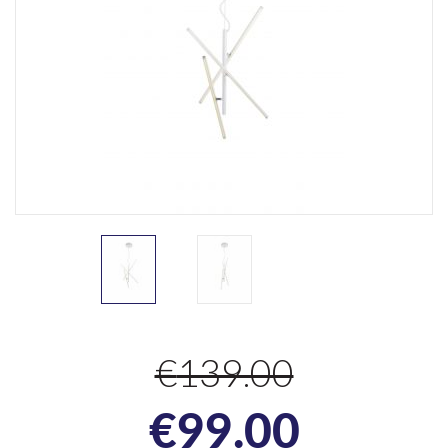
€
139.00
Algne
Praeg
€
99.00