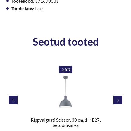
Tootekood:
371690331
Toode laos:
Laos
Seotud tooted
-26%
l
Rippvalgusti Scissor, 30 cm, 1 × E27,
Rip
betoonikarva