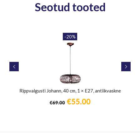
Seotud tooted
-20%
s
Rippvalgusti Johann, 40 cm, 1 × E27, antiikvaskne
Algne
Praegune
€
55.00
€
69.00
hind
hind
oli:
on:
€69.00.
€55.00.