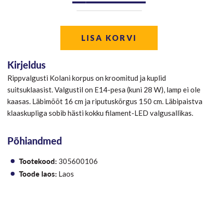
hind
hind
oli:
on:
LISA KORVI
€39.00.
€29.00
Kirjeldus
Rippvalgusti Kolani korpus on kroomitud ja kuplid
suitsuklaasist. Valgustil on E14-pesa (kuni 28 W), lamp ei ole
kaasas. Läbimõõt 16 cm ja riputuskõrgus 150 cm. Läbipaistva
klaaskupliga sobib hästi kokku filament-LED valgusallikas.
Põhiandmed
Tootekood:
305600106
Toode laos:
Laos