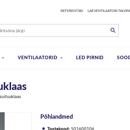
REFERENTSID
LAEVENTILAATORI TALVIN
VENTILAATORID
LED PIRNID
SOO
uklaas
suitsuklaas
Põhiandmed
Tootekood:
501600106