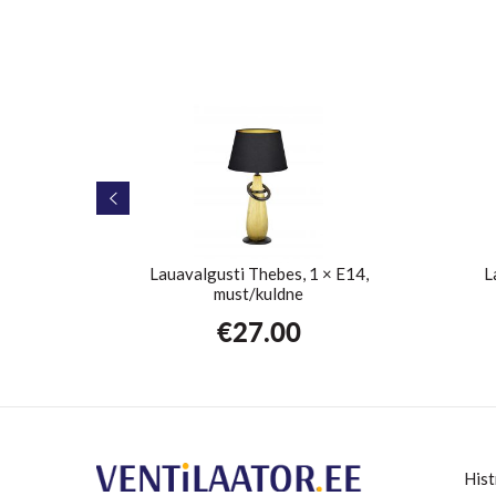
xE27 kuld
Lauavalgusti Thebes, 1 × E14,
L
must/kuldne
€
27.00
Hist