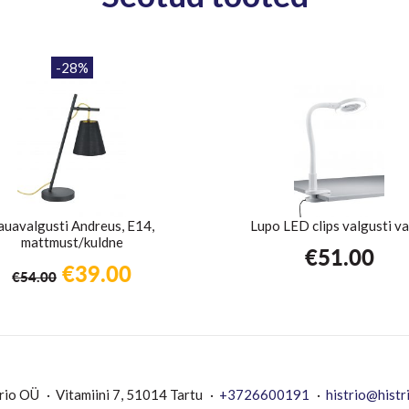
-28%
auavalgusti Andreus, E14,
Lupo LED clips valgusti v
mattmust/kuldne
€
51.00
Algne
Praegune
€
39.00
€
54.00
hind
hind
oli:
on:
€54.00.
€39.00.
rio OÜ
Vitamiini 7, 51014 Tartu
+3726600191
histrio@histr