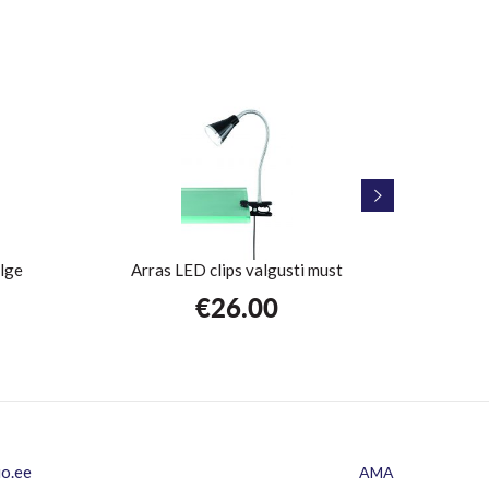
alge
Arras LED clips valgusti must
Lauavalg
€
26.00
io.ee
AMA