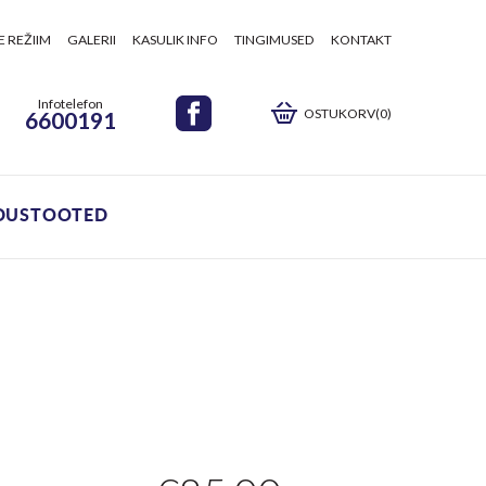
E REŽIIM
GALERII
KASULIK INFO
TINGIMUSED
KONTAKT
Infotelefon
OSTUKORV(0)
6600191
DUSTOOTED