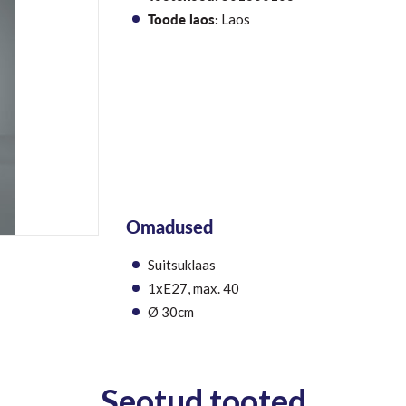
Toode laos:
Laos
Omadused
Suitsuklaas
1xE27, max. 40
Ø 30cm
Seotud tooted