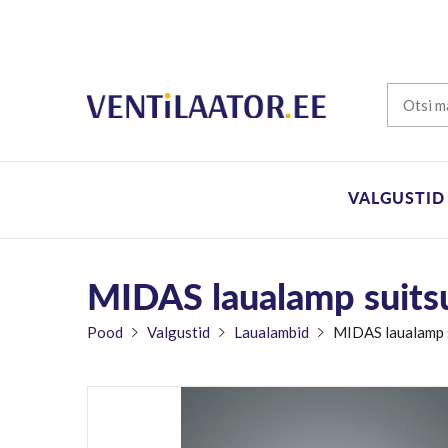
VALGUSTID
MIDAS laualamp suits
Pood
Valgustid
Laualambid
MIDAS laualamp 