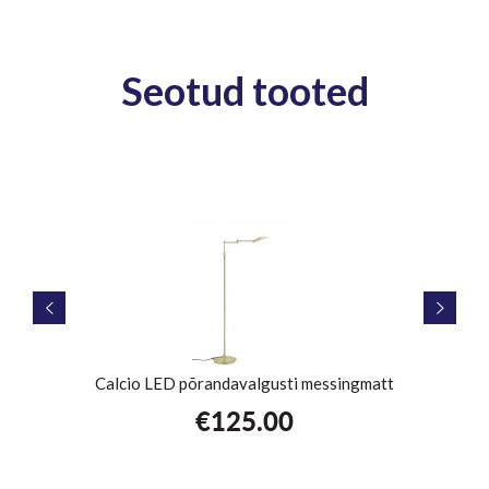
Seotud tooted
Calcio LED põrandavalgusti messingmatt
T
€
125.00