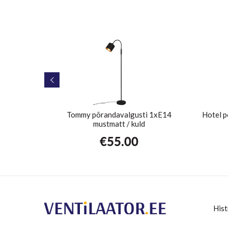
sti kroom
Tommy põrandavalgusti 1xE14
Hotel 
mustmatt / kuld
€
55.00
Hist