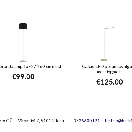
põrandalamp 1xE27 160 cm must
Calcio LED põrandavalgu
messingmatt
€
99.00
€
125.00
rio OÜ
Vitamiini 7, 51014 Tartu
+3726600191
histrio@histr