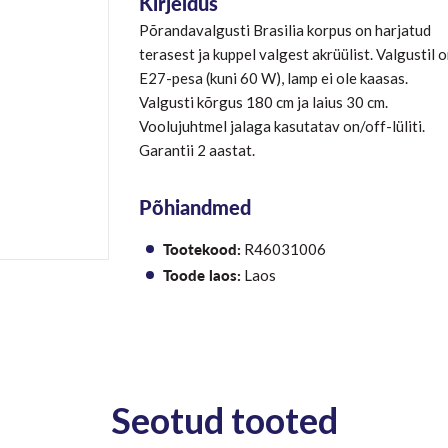
Kirjeldus
Põrandavalgusti Brasilia korpus on harjatud
terasest ja kuppel valgest akrüülist. Valgustil 
E27-pesa (kuni 60 W), lamp ei ole kaasas.
Valgusti kõrgus 180 cm ja laius 30 cm.
Voolujuhtmel jalaga kasutatav on/off-lüliti.
Garantii 2 aastat.
Põhiandmed
Tootekood:
R46031006
Toode laos:
Laos
Seotud tooted