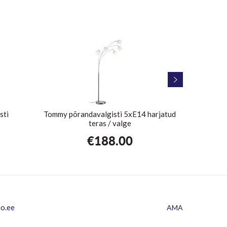
sti
Tommy põrandavalgisti 5xE14 harjatud
Põrand
teras / valge
€
188.00
io.ee
AMA