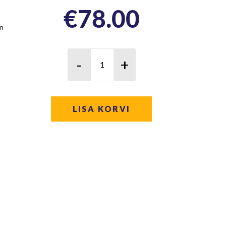
€
78.00
on
LISA KORVI