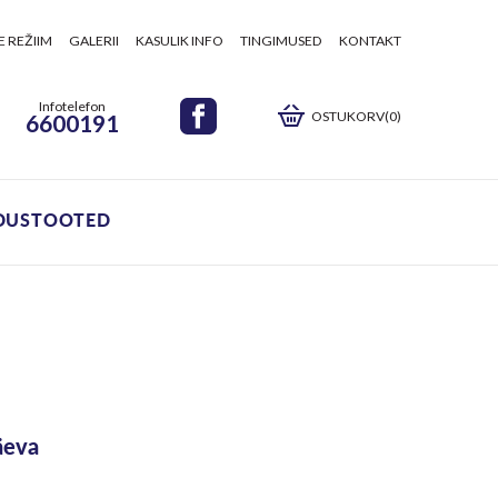
E REŽIIM
GALERII
KASULIK INFO
TINGIMUSED
KONTAKT
Infotelefon
OSTUKORV(0)
6600191
DUSTOOTED
äeva