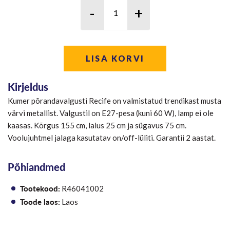
LISA KORVI
Kirjeldus
Kumer põrandavalgusti Recife on valmistatud trendikast musta
värvi metallist. Valgustil on E27-pesa (kuni 60 W), lamp ei ole
kaasas. Kõrgus 155 cm, laius 25 cm ja sügavus 75 cm.
Voolujuhtmel jalaga kasutatav on/off-lüliti. Garantii 2 aastat.
Põhiandmed
Tootekood:
R46041002
Toode laos:
Laos